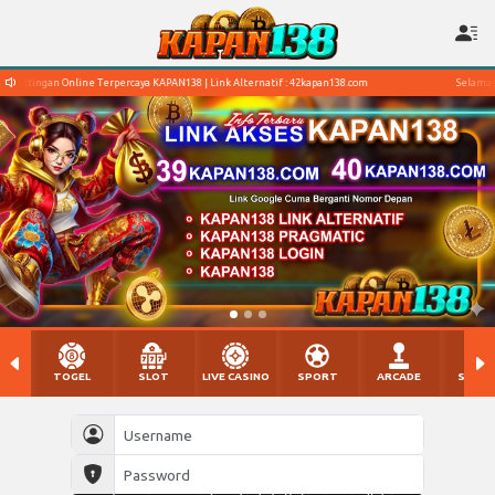
ttingan Online Terpercaya KAPAN138 | Link Alternatif : 42kapan138.com
Selamat Data
TOGEL
SLOT
LIVE CASINO
SPORT
ARCADE
SABU