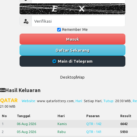
Remember Me
Masuk
Daftar Sekarang
Main di Telegram
Desktop
Wap
Hasil Keluaran
QATAR
Website:
www.qatarlottery.com
, Hari:
Setiap Hari
, Tutup:
20:30 WIB
, Re
21:00 WIB
No
Tanggal
Hari
Pasaran
Result
1
06 Aug 2026
Kamis
QTR - 142
6642
2
05 Aug 2026
Rabu
QTR - 141
5930