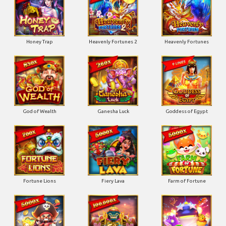
Honey Trap
Heavenly Fortunes 2
Heavenly Fortunes
God of Wealth
Ganesha Luck
Goddess of Egypt
Fortune Lions
Fiery Lava
Farm of Fortune