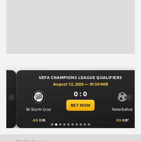
UEFA CHAMPIONS LEAGUE QUALIFIERS
August 12, 2026 — 01:30 WIB
0 : 0
Previous
Next
BET NOW
SK Sturm Graz
Fenerbahce
-0.5
0.95
0.5
0.87