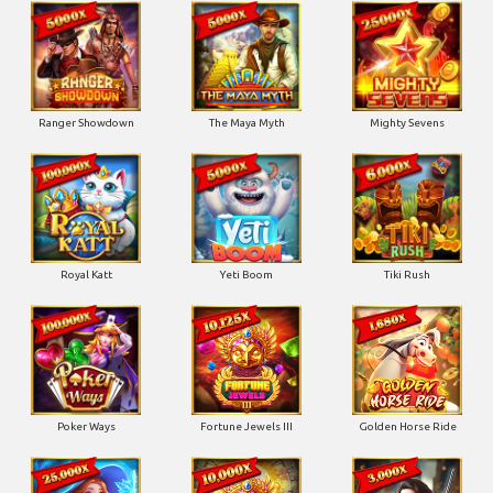
Ranger Showdown
The Maya Myth
Mighty Sevens
Royal Katt
Yeti Boom
Tiki Rush
Poker Ways
Fortune Jewels III
Golden Horse Ride