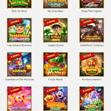
Rich Cai Shen
Pai Gow Ways
Muay Thai Fighter
Leprechaun Bonanza
Jungle Quest
Gold Rush Cowboys
Guardian of The Museum
Fruits Mania
Fortune Jewels I