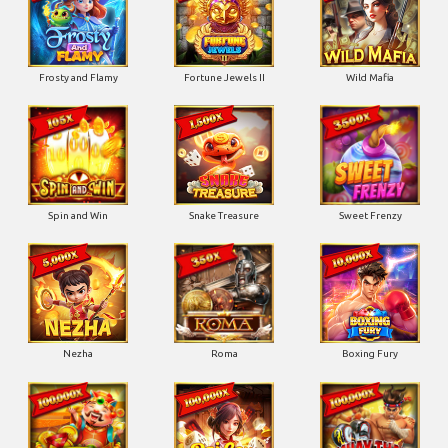
Frosty and Flamy
Fortune Jewels II
Wild Mafia
Spin and Win
Snake Treasure
Sweet Frenzy
Nezha
Roma
Boxing Fury