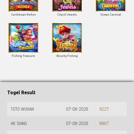
Caribbean Riches
City of Jewels
Ocean Carnival
Fishing Treasure
Bounty Fishing
Togel Result
TOTO WUHAN
07-08-2026
9227
HK SIANG
07-08-2026
8867