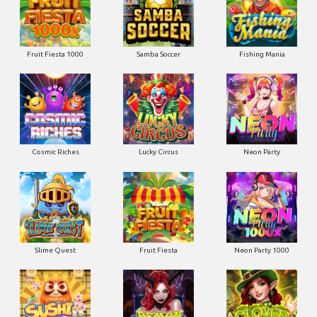
Fruit Fiesta 1000
Samba Soccer
Fishing Mania
Cosmic Riches
Lucky Circus
Neon Party
Slime Quest
Fruit Fiesta
Neon Party 1000