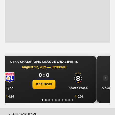
UEFA CHAMPIONS LEAGUE QUALIFIERS
August 12, 2026 — 01:15 WIB
0 : 0
Previous
Next
BET NOW
Slovan Bratislava
Mjallby
0.5
0.83
-0.5
0.99
TENTANG KAMI