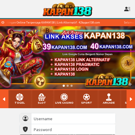
ngan Online Terpercaya KAPAN138 | Link Alternatif : 42kapan138.com
Selamat Datang D
TOGEL
SLOT
LIVE CASINO
SPORT
ARCADE
SABU