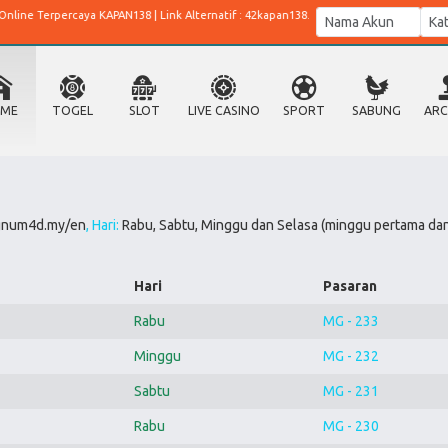
ne Terpercaya KAPAN138 | Link Alternatif : 42kapan138.com
Selamat Da
ME
TOGEL
SLOT
LIVE CASINO
SPORT
SABUNG
ARC
num4d.my/en
, Hari:
Rabu, Sabtu, Minggu dan Selasa (minggu pertama dan
Hari
Pasaran
Rabu
MG - 233
Minggu
MG - 232
Sabtu
MG - 231
Rabu
MG - 230