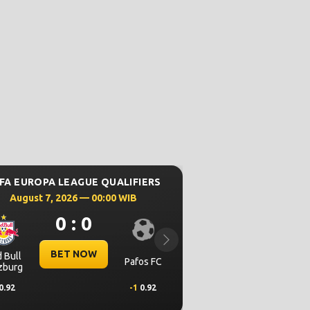
UEFA EUROPA LEAGUE QUALIFIERS
August 7, 2026 — 00:00 WIB
0 : 0
Next
BET NOW
FC Hradec
Besiktas
Kralove
-0.25
-0.81
0.25
0.65